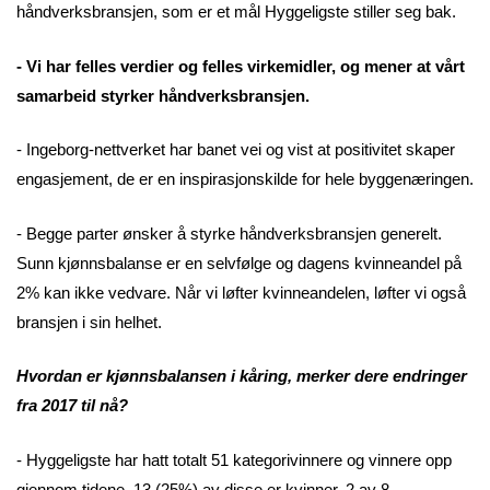
håndverksbransjen, som er et mål Hyggeligste stiller seg bak.
- Vi har felles verdier og felles virkemidler, og mener at vårt
samarbeid styrker håndverksbransjen.
- Ingeborg-nettverket har banet vei og vist at positivitet skaper
engasjement, de er en inspirasjonskilde for hele byggenæringen.
- Begge parter ønsker å styrke håndverksbransjen generelt.
Sunn kjønnsbalanse er en selvfølge og dagens kvinneandel på
2% kan ikke vedvare. Når vi løfter kvinneandelen, løfter vi også
bransjen i sin helhet.
Hvordan er kjønnsbalansen i kåring, merker dere endringer
fra 2017 til nå?
- Hyggeligste har hatt totalt 51 kategorivinnere og vinnere opp
gjennom tidene. 13 (25%) av disse er kvinner. 2 av 8