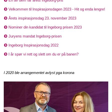
En av dem får årets Ingeborg-pris
Velkommen til Inspirasjonsdagen 2023 - Hit og enda lengre!
Årets inspirasjonsdag 23. november 2023
Nominer din kandidat til Ingeborg prisen 2023
Juryens mandat Ingeborg-prisen
Ingeborg Inspirasjonsdag 2022
I år spør vi rett og slett om du er på banen?
I 2020 ble arrangementet avlyst pga korona