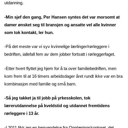
utdanning.
-Min sjef den gang, Per Hansen syntes det var morsomt at
damer ønsket seg til bransjen og ansatte vel alle kvinner
som tok kontakt, ler hun.
-På det meste var vi syv kvinnelige lærlinger/rørleggere i
bedriften, iallefall fem av dem jobber fortsatt i rørleggerfaget.
-Etter hvert flyttet jeg hjem for å ta over familiebedriften, men
kom frem til at 16 timers arbeidsdager året rundt ikke var en bra
kombinasjon med familie og små barn.
-Så jeg takket ja til jobb på yrkesskolen, tok
lærerutdannelse på kveldstid og utdannet fremtidens
rørleggere i 13 år.
-I 2011 fikk jeg en henvendelse fra Opplæringskontoret, det