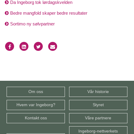
Da Ingeborg tok lørdagskvelden
Bedre mangfold skaper bedre resultater
Sortimo ny sølvpartner
Om oss
Vår historie
Hvem var Ingeborg?
Styret
Kontakt oss
Våre partnere
Ingeborg-nettverkets