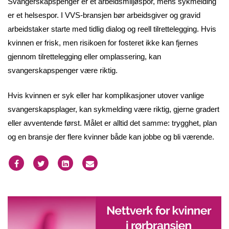
Svangerskapspenger er et arbeidsmiljøspor, mens sykmelding
er et helsespor. I VVS-bransjen bør arbeidsgiver og gravid
arbeidstaker starte med tidlig dialog og reell tilrettelegging. Hvis
kvinnen er frisk, men risikoen for fosteret ikke kan fjernes
gjennom tilrettelegging eller omplassering, kan
svangerskapspenger være riktig.
Hvis kvinnen er syk eller har komplikasjoner utover vanlige
svangerskapsplager, kan sykmelding være riktig, gjerne gradert
eller avventende først. Målet er alltid det samme: trygghet, plan
og en bransje der flere kvinner både kan jobbe og bli værende.