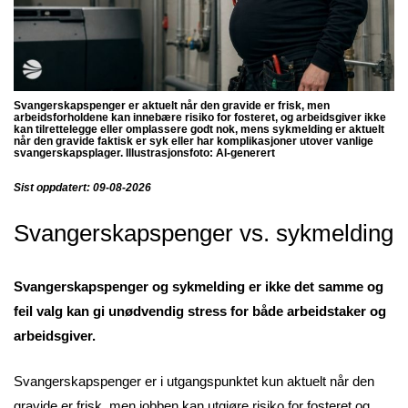
Svangerskapspenger er aktuelt når den gravide er frisk, men
arbeidsforholdene kan innebære risiko for fosteret, og arbeidsgiver ikke
kan tilrettelegge eller omplassere godt nok, mens sykmelding er aktuelt
når den gravide faktisk er syk eller har komplikasjoner utover vanlige
svangerskapsplager. Illustrasjonsfoto: AI-generert
Sist oppdatert: 09-08-2026
Svangerskapspenger vs. sykmelding
Svangerskapspenger og sykmelding er ikke det samme og
feil valg kan gi unødvendig stress for både arbeidstaker og
arbeidsgiver.
Svangerskapspenger er i utgangspunktet kun aktuelt når den
gravide er frisk, men jobben kan utgjøre risiko for fosteret og