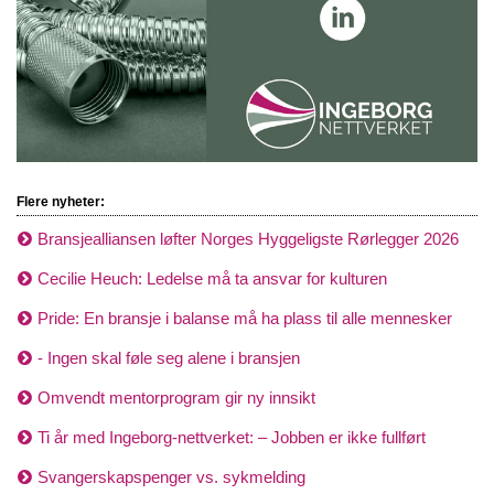
Flere nyheter:
Bransjealliansen løfter Norges Hyggeligste Rørlegger 2026
Cecilie Heuch: Ledelse må ta ansvar for kulturen
Pride: En bransje i balanse må ha plass til alle mennesker
- Ingen skal føle seg alene i bransjen
Omvendt mentorprogram gir ny innsikt
Ti år med Ingeborg-nettverket: – Jobben er ikke fullført
Svangerskapspenger vs. sykmelding