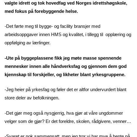
valgte idrett og tok hovedfag ved Norges idrettshøgskole,
med fokus på forebyggende helse.
-Det førte meg til bygge- og facility bransjer med
arbeidsoppgaver innen HMS og kvalitet, i tillegg til opplæring og
oppfølging av lærlinger.
-Ute på byggeplassene fikk jeg møte masse spennende
mennesker innen alle håndverksfag og gjennom dem god
kjennskap til forskjeller, og likheter blant yrkesgruppene.
-Jeg heier på yrkesfag og føler det er altfor undervurdert blant
store deler av befolkningen.
-Det gjør meg også nysgjerrig, hva gjør at våre ungdommer
velger som de gjør? Er det foreldre, skolen, rådgivere, venner…
-Svaret er nok sammensatt, men jeg tror vi har mye å hente på