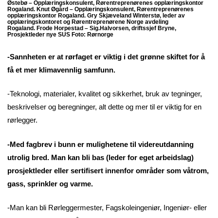
Østebø – Opplæringskonsulent, Rørentreprenørenes opplæringskontor
Rogaland. Knut Øgård – Opplæringskonsulent, Rørentreprenørenes
opplæringskontor Rogaland. Gry Skjæveland Winterstø, leder av
opplæringskontoret og Rørentreprenørene Norge avdeling
Rogaland. Frode Horpestad – Sig.Halvorsen, driftssjef Bryne,
Prosjektleder nye SUS Foto: Rørnorge
-Sannheten er at rørfaget er viktig i det grønne skiftet for å
få et mer klimavennlig samfunn.
-Teknologi, materialer, kvalitet og sikkerhet, bruk av tegninger,
beskrivelser og beregninger, alt dette og mer til er viktig for en
rørlegger.
-Med fagbrev i bunn er mulighetene til videreutdanning
utrolig bred. Man kan bli bas (leder for eget arbeidslag)
prosjektleder eller sertifisert innenfor områder som våtrom,
gass, sprinkler og varme.
-Man kan bli Rørleggermester, Fagskoleingeniør, Ingeniør- eller