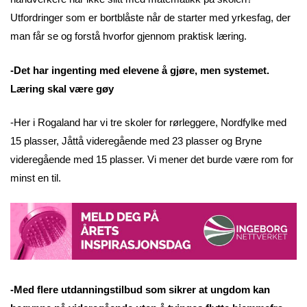
Utfordringer som er bortblåste når de starter med yrkesfag, der
man får se og forstå hvorfor gjennom praktisk læring.
-Det har ingenting med elevene å gjøre, men systemet.
Læring skal være gøy
-Her i Rogaland har vi tre skoler for rørleggere, Nordfylke med
15 plasser, Jåttå videregående med 23 plasser og Bryne
videregående med 15 plasser. Vi mener det burde være rom for
minst en til.
-Med flere utdanningstilbud som sikrer at ungdom kan