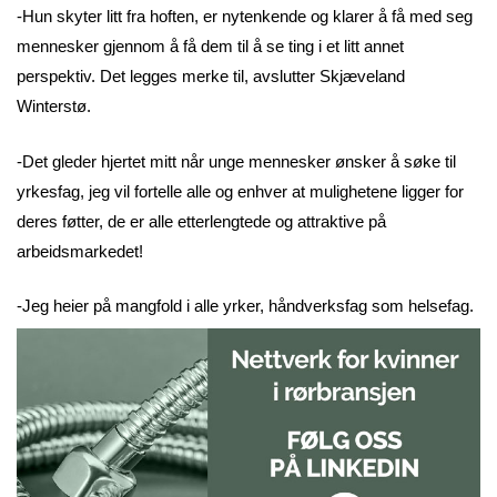
-Hun skyter litt fra hoften, er nytenkende og klarer å få med seg
mennesker gjennom å få dem til å se ting i et litt annet
perspektiv. Det legges merke til, avslutter Skjæveland
Winterstø.
-Det gleder hjertet mitt når unge mennesker ønsker å søke til
yrkesfag, jeg vil fortelle alle og enhver at mulighetene ligger for
deres føtter, de er alle etterlengtede og attraktive på
arbeidsmarkedet!
-Jeg heier på mangfold i alle yrker, håndverksfag som helsefag.
Det gagner oss alle til syvende og sist.